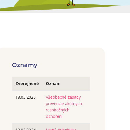
Oznamy
Zverejnené
Oznam
18.03.2025
Všeobecné zásady
prevencie akútnych
respiračných
ochorení
13.03.2024
Letné prázdniny