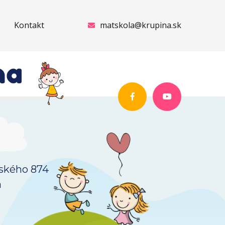
Kontakt
matskola@krupina.sk
vského 874
a