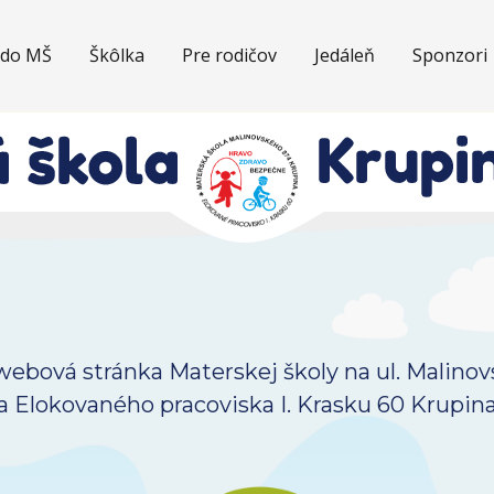
í do MŠ
Škôlka
Pre rodičov
Jedáleň
Sponzori
 webová stránka Materskej školy na ul. Malino
a Elokovaného pracoviska I. Krasku 60 Krupin