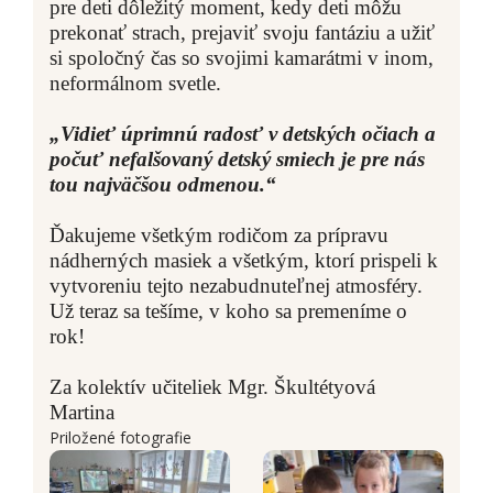
pre deti dôležitý moment, kedy deti môžu
prekonať strach, prejaviť svoju fantáziu a užiť
si spoločný čas so svojimi kamarátmi v inom,
neformálnom svetle.
„Vidieť úprimnú radosť v detských očiach a
počuť nefalšovaný detský smiech je pre nás
tou najväčšou odmenou.“
Ďakujeme všetkým rodičom za prípravu
nádherných masiek a všetkým, ktorí prispeli k
vytvoreniu tejto nezabudnuteľnej atmosféry.
Už teraz sa tešíme, v koho sa premeníme o
rok!
Za kolektív učiteliek Mgr. Škultétyová
Martina
Priložené fotografie