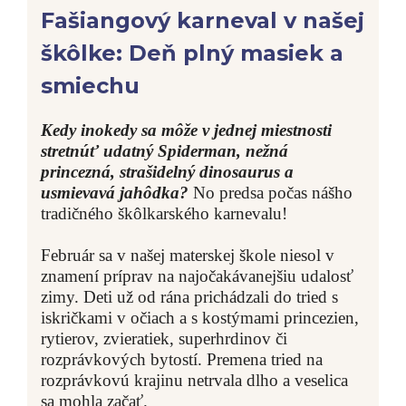
Fašiangový karneval v našej
škôlke: Deň plný masiek a
smiechu
Kedy inokedy sa môže v jednej miestnosti
stretnúť udatný Spiderman, nežná
princezná, strašidelný dinosaurus a
usmievavá jahôdka?
No predsa počas nášho
tradičného škôlkarského karnevalu!
Február sa v našej materskej škole niesol v
znamení príprav na najočakávanejšiu udalosť
zimy. Deti už od rána prichádzali do tried s
iskričkami v očiach a s kostýmami princezien,
rytierov, zvieratiek, superhrdinov či
rozprávkových bytostí. Premena tried na
rozprávkovú krajinu netrvala dlho a veselica
sa mohla začať.